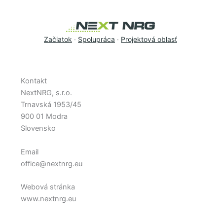
Preskočiť
na
obsah
Začiatok
·
Spolupráca
·
Projektová oblasť
Kontakt
NextNRG, s.r.o.
Trnavská 1953/45
900 01 Modra
Slovensko
Email
office@nextnrg.eu
Webová stránka
www.nextnrg.eu